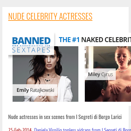
NUDE CELEBRITY ACTRESSES
Nude actresses in sex scenes from I Segreti di Borgo Larici
25-Feb-2014
Daniela Virgilio topless vidcaps from I Segreti di Borg